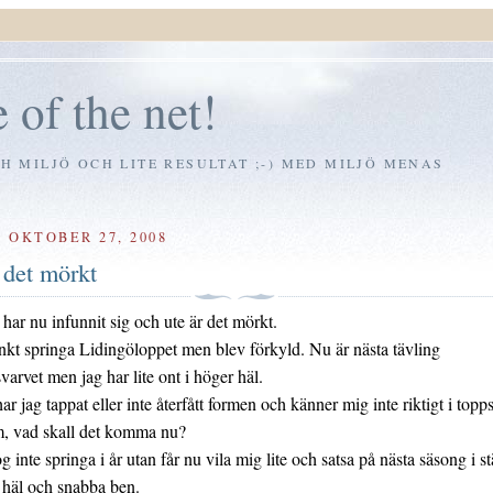
 of the net!
 MILJÖ OCH LITE RESULTAT ;-) MED MILJÖ MENAS
 OKTOBER 27, 2008
 det mörkt
 har nu infunnit sig och ute är det mörkt.
nkt springa Lidingöloppet men blev förkyld. Nu är nästa tävling
arvet men jag har lite ont i höger häl.
r jag tappat eller inte återfått formen och känner mig inte riktigt i topp
vad skall det komma nu?
g inte springa i år utan får nu vila mig lite och satsa på nästa säsong i st
 häl och snabba ben.