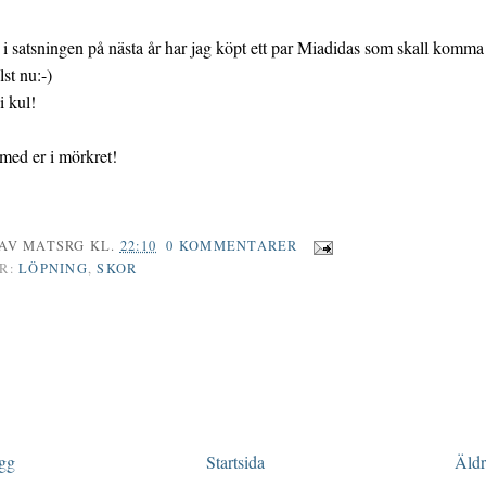
 i satsningen på nästa år har jag köpt ett par Miadidas som skall komma
st nu:-)
i kul!
med er i mörkret!
 AV
MATSRG
KL.
22:10
0 KOMMENTARER
R:
LÖPNING
,
SKOR
ägg
Startsida
Äldr