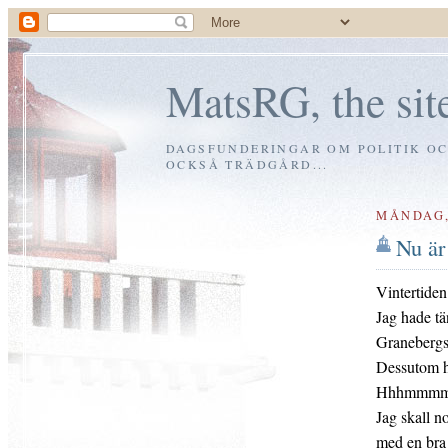
MatsRG, the site
DAGSFUNDERINGAR OM POLITIK OCH
OCKSÅ TRÄDGÅRD...
MÅNDAG,
Nu är
Vintertiden
Jag hade tä
Granebergsv
Dessutom ha
Hhhmmmm, 
Jag skall no
med en bra