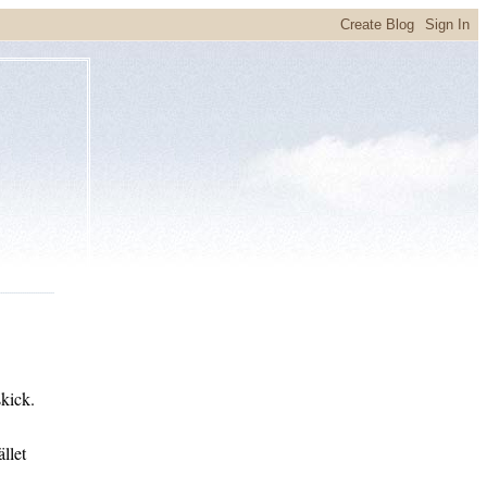
skick.
ället